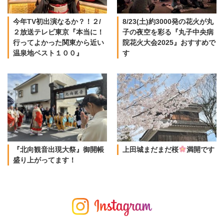
今年TV初出演なるか？！２/
8/23(土)約3000発の花火が丸
２放送テレビ東京『本当に！
子の夜空を彩る『丸子中央病
行ってよかった関東から近い
院花火大会2025』おすすめで
温泉地ベスト１００』
す
『北向観音出現大祭』御開帳
上田城まだまだ桜
満開です
盛り上がってます！