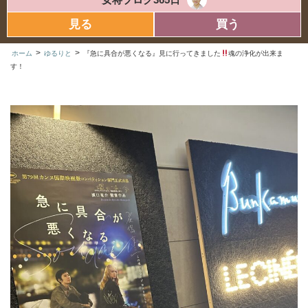
見る
買う
>
>
ホーム
ゆるりと
『急に具合が悪くなる』見に行ってきました
魂の浄化が出来ま
す！