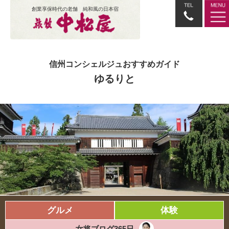
創業享保時代の老舗 純和風の日本宿
信州コンシェルジュおすすめガイド
ゆるりと
グルメ
体験
女将ブログ365日