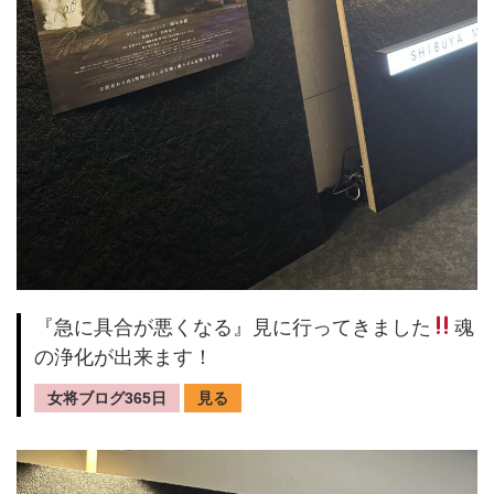
『急に具合が悪くなる』見に行ってきました
魂
の浄化が出来ます！
女将ブログ365日
見る