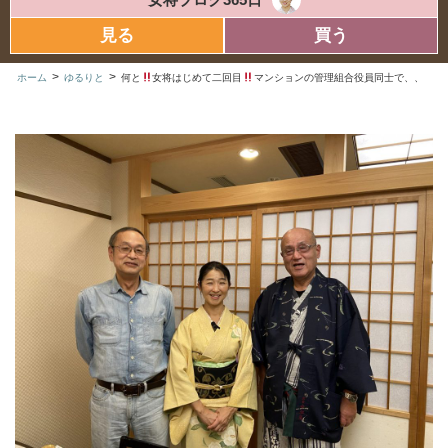
見る
買う
>
>
ホーム
ゆるりと
何と
女将はじめて二回目
マンションの管理組合役員同士で、、