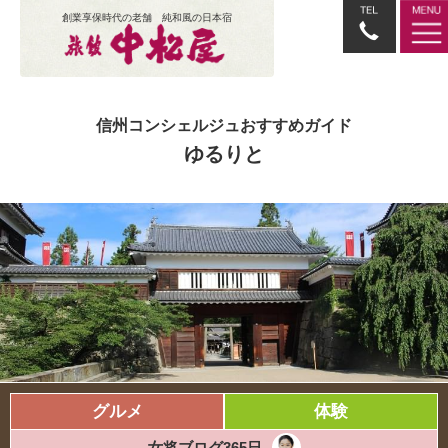
創業享保時代の老舗 純和風の日本宿
信州コンシェルジュおすすめガイド
ゆるりと
グルメ
体験
女将ブログ365日