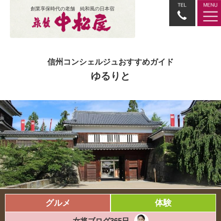
創業享保時代の老舗 純和風の日本宿
信州コンシェルジュおすすめガイド
ゆるりと
グルメ
体験
女将ブログ365日