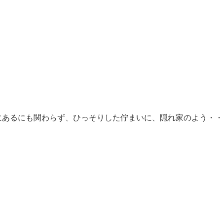
にあるにも関わらず、ひっそりした佇まいに、隠れ家のよう・