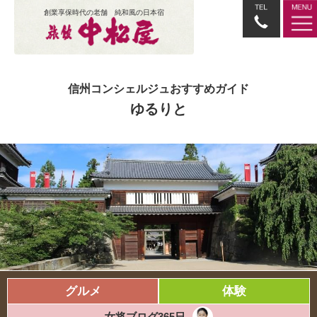
創業享保時代の老舗 純和風の日本宿
信州コンシェルジュおすすめガイド
ゆるりと
グルメ
体験
女将ブログ365日