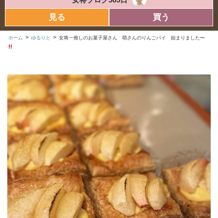
見る
買う
>
>
ホーム
ゆるりと
女将一推しのお菓子屋さん 萌さんのりんごパイ 始まりました〜