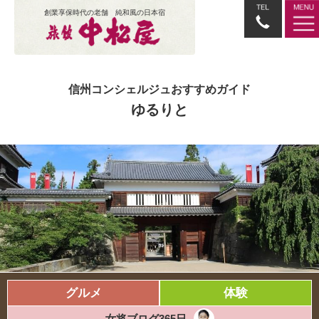
創業享保時代の老舗 純和風の日本宿
信州コンシェルジュおすすめガイド
ゆるりと
グルメ
体験
女将ブログ365日