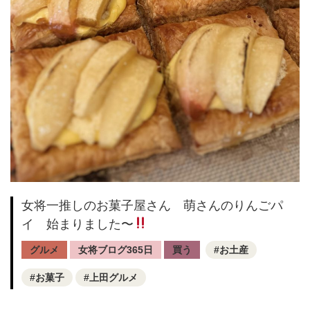
女将一推しのお菓子屋さん 萌さんのりんごパ
イ 始まりました〜
グルメ
女将ブログ365日
買う
お土産
お菓子
上田グルメ