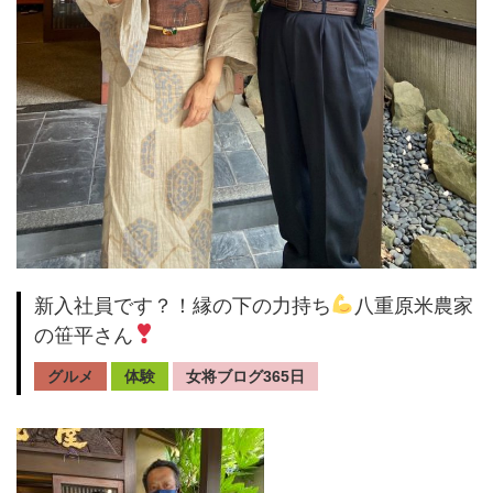
新入社員です？！縁の下の力持ち
八重原米農家
の笹平さん
グルメ
体験
女将ブログ365日