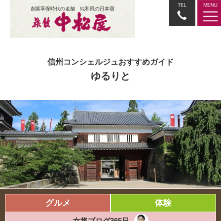
創業享保時代の老舗 純和風の日本宿
信州コンシェルジュおすすめガイド
ゆるりと
グルメ
体験
女将ブログ365日