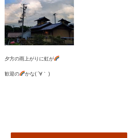
夕方の雨上がりに虹が
歓迎の
かな( ´∀｀ )