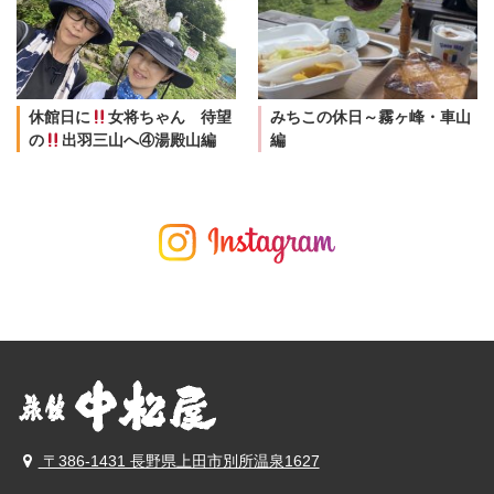
休館日に
女将ちゃん 待望
みちこの休日～霧ヶ峰・車山
の
出羽三山へ④湯殿山編
編
〒386-1431 長野県上田市別所温泉1627