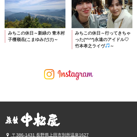
みちこの休日～新緑の 青木村
みちこの休日～行ってきちゃ
子檀嶺岳(こまゆみだけ)～
った(*^^*)永遠のアイドル♡
竹本孝之ライヴ
～
〒386-1431 長野県上田市別所温泉1627