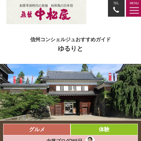
創業享保時代の老舗 純和風の日本宿
信州コンシェルジュおすすめガイド
ゆるりと
グルメ
体験
女将ブログ365日