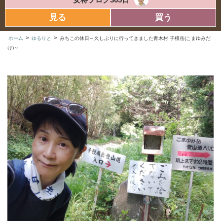
見る
買う
>
>
ホーム
ゆるりと
みちこの休日～久しぶりに行ってきました青木村 子檀岳(こまゆみだ
け)～