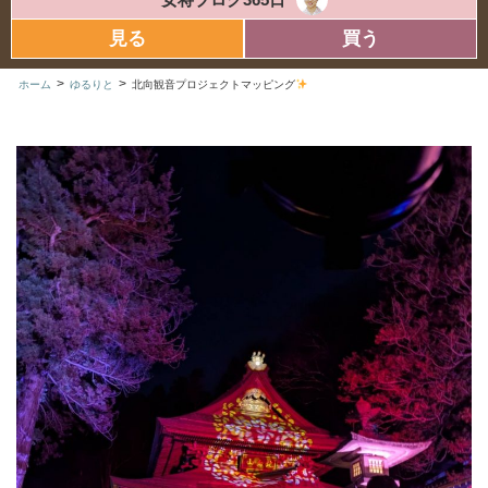
見る
買う
>
>
ホーム
ゆるりと
北向観音プロジェクトマッピング