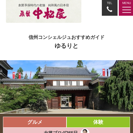
創業享保時代の老舗 純和風の日本宿
信州コンシェルジュおすすめガイド
ゆるりと
グルメ
体験
女将ブログ365日