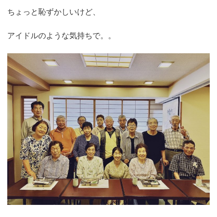
ちょっと恥ずかしいけど、
アイドルのような気持ちで。。