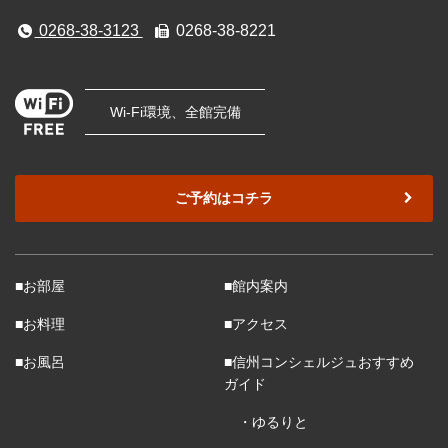
0268-38-3123
0268-38-8221
Wi-Fi環境、全館完備
ご予約はコチラ
■お部屋
■館内案内
■お料理
■アクセス
■お風呂
■信州コンシェルジュおすすめ
ガイド
・ゆるりと