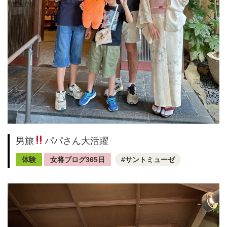
男旅
パパさん大活躍
体験
女将ブログ365日
サントミューゼ