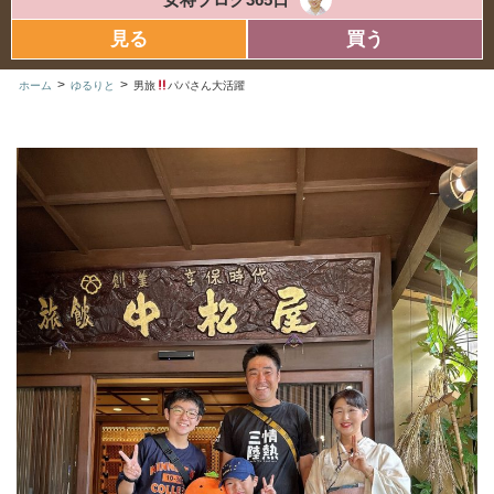
見る
買う
>
>
ホーム
ゆるりと
男旅
パパさん大活躍