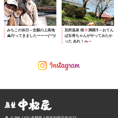
みちこの休日～念願の上高地
別所温泉 桜
満開❢～おてん
行ってきましたーーー(^^)/
ば女将ちゃんがやってみたか
った あれ！
～
〒386-1431 長野県上田市別所温泉1627