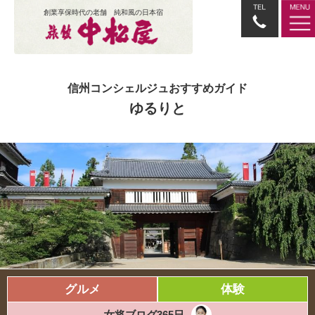
創業享保時代の老舗 純和風の日本宿
信州コンシェルジュおすすめガイド
ゆるりと
グルメ
体験
女将ブログ365日