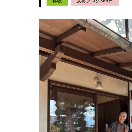
体験
女将ブログ365日