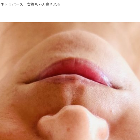
には ネトラバース 女将ちゃん癒される