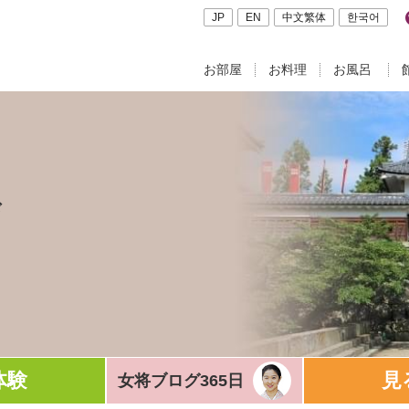
JP
EN
中文繁体
한국어
お部屋
お料理
お風呂
ド
体験
見
女将ブログ365日