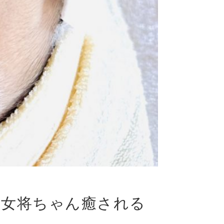
ス 女将ちゃん癒される