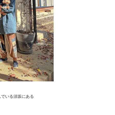
んでいる須坂にある
。