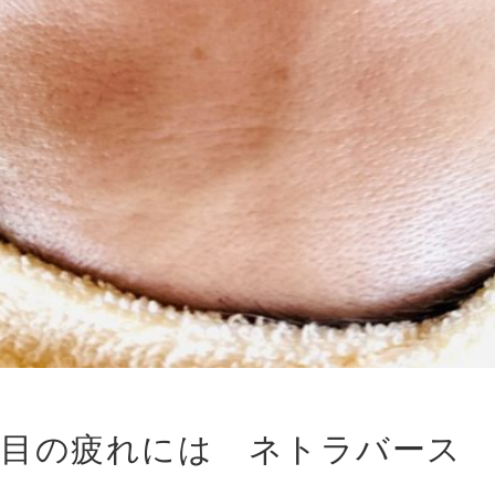
RIA 目の疲れには ネトラバー