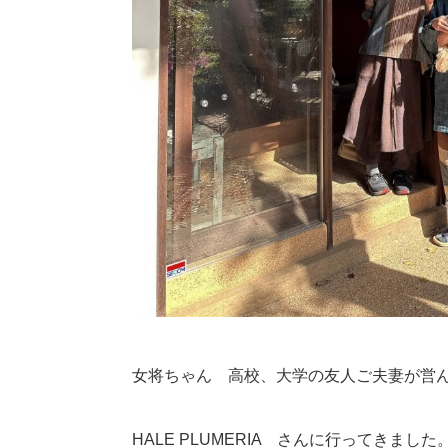
女将ちゃん 高校、大学の友人ご夫妻が営
HALE PLUMERIA さんに行ってきました