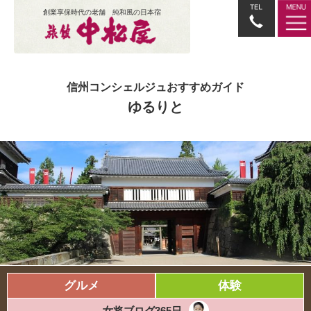
創業享保時代の老舗 純和風の日本宿
信州コンシェルジュおすすめガイド
ゆるりと
グルメ
体験
女将ブログ365日