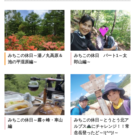
みちこの休日～湯ノ丸高原＆
みちこの休日 パート1～太
池の平湿原編～
郎山編～
みちこの休日～霧ヶ峰・車山
みちこの休日～とうとう北ア
編
ルプス
にチャレンジ！！常
念岳登ったど～!(^^)!～