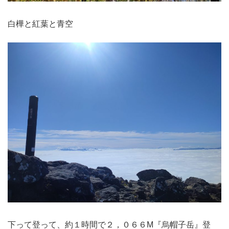
白樺と紅葉と青空
下って登って、約１時間で２，０６６M『烏帽子岳』登