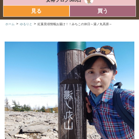
見る
買う
>
>
ホーム
ゆるりと
紅葉見頃情報お届け！！みちこの休日～湯ノ丸高原～