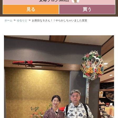
見る
買う
>
>
ホーム
ゆるりと
お茶目なＳさん！！やらかしちゃいました笑笑