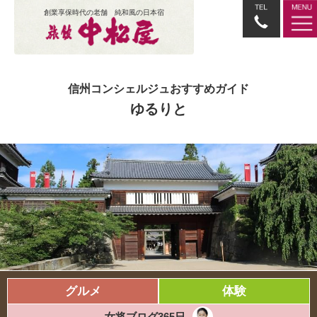
創業享保時代の老舗 純和風の日本宿
信州コンシェルジュおすすめガイド
ゆるりと
グルメ
体験
女将ブログ365日