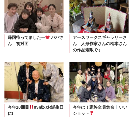
帰国待ってましたー
パパさ
アースワークスギャラリーさ
ん 初対面
ん 人形作家さんの松本さん
の作品素敵です
今年10回目
89歳のお誕生日
今年は！家族全員集合
いい
に!
ショット