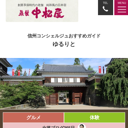
創業享保時代の老舗 純和風の日本宿
信州コンシェルジュおすすめガイド
ゆるりと
グルメ
体験
女将ブログ365日