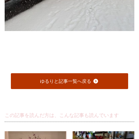
ゆるりと記事一覧へ戻る
この記事を読んだ方は、こんな記事も読んでいます