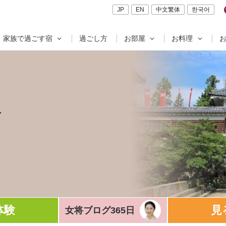
JP
EN
中文繁体
한국어
家族で過ごす宿
過ごし方
お部屋
お料理
ド
体験
見
女将ブログ365日