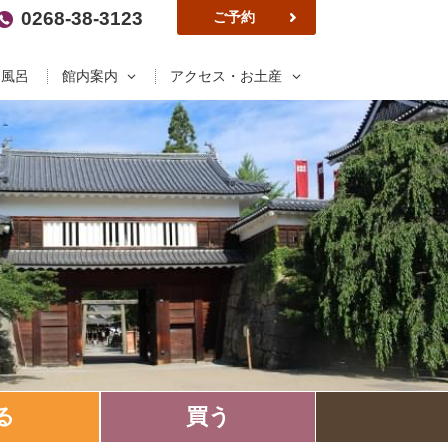
0268-38-3123
ご予約
お風呂
館内案内
アクセス・お土産
る
買う