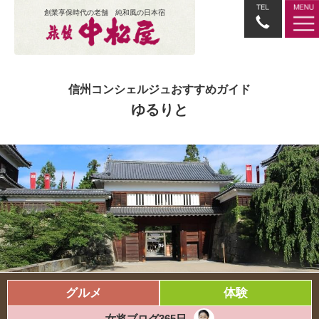
創業享保時代の老舗 純和風の日本宿
信州コンシェルジュおすすめガイド
ゆるりと
グルメ
体験
女将ブログ365日