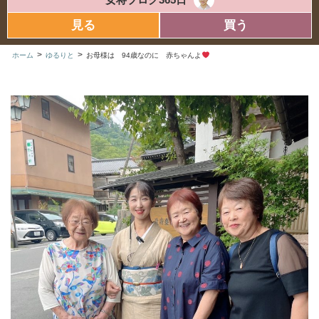
見る
買う
>
>
ホーム
ゆるりと
お母様は 94歳なのに 赤ちゃんよ