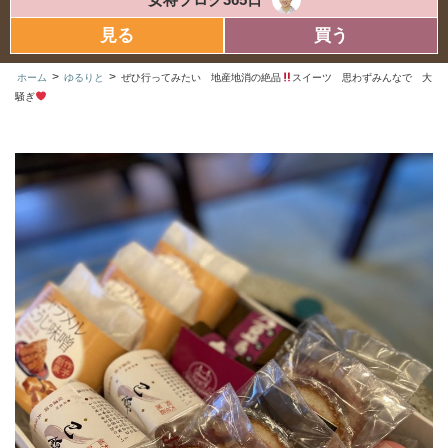
見る
買う
>
>
ホーム
ゆるりと
ぜひ行ってみたい 地産地消の絶品
スイーツ 思わずみんなで 大
騒ぎ