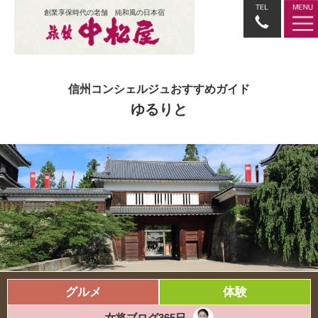
創業享保時代の老舗 純和風の日本宿
信州コンシェルジュおすすめガイド
ゆるりと
グルメ
体験
女将ブログ365日