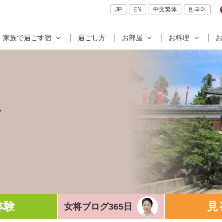
JP
EN
中文繁体
한국어
家族で過ごす宿
過ごし方
お部屋
お料理
ド
体験
見
女将ブログ365日