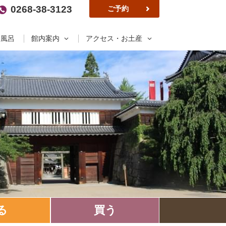
0268-38-3123
ご予約
お風呂
館内案内
アクセス・お土産
る
買う