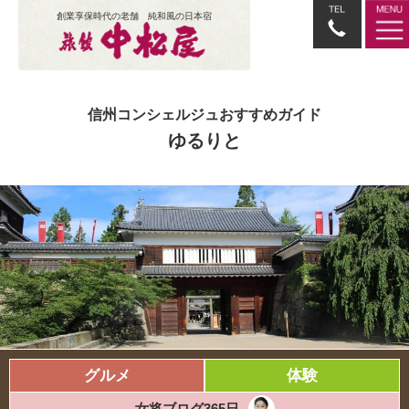
創業享保時代の老舗 純和風の日本宿
信州コンシェルジュおすすめガイド
ゆるりと
グルメ
体験
女将ブログ365日