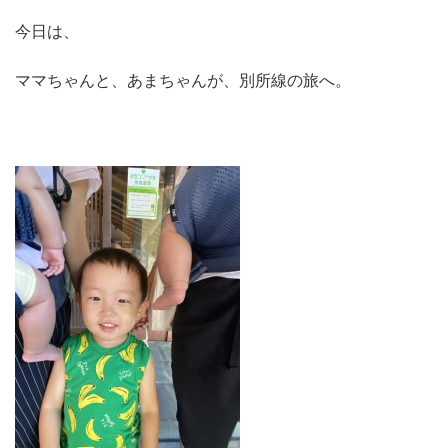
今日は、
ママちゃんと、あまちゃんが、別所線の旅へ。