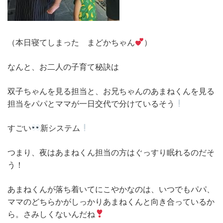
（本日寝てしまった まどかちゃん
）
なんと、お二人の子育て秘訣は
双子ちゃんを見る担当と、お兄ちゃんのあまねくんを見る
担当をパパとママが一日交代で分けているそう
すごい
新システム
つまり、夜はあまねくん担当の方はぐっすり眠れるのだそ
う！
あまねくんが落ち着いてにこやかなのは、いつでもパパ、
ママのどちらかがしっかりあまねくんと向き合っているか
ら。さみしくないんだね