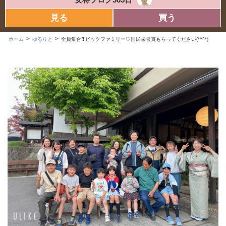
見る
買う
>
>
ホーム
ゆるりと
全員集合❢ビックファミリー♡国民栄誉賞もらってください(*^^*)