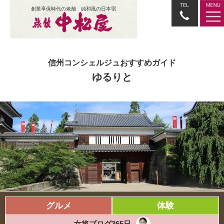
創業享保時代の老舗 純和風の日本宿
信州コンシェルジュおすすめガイド
ゆるりと
グルメ
体験
女将ブログ365日