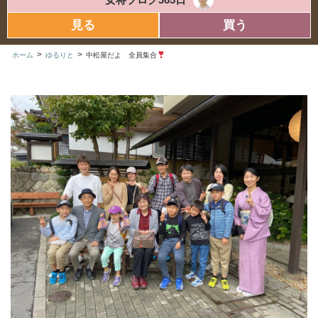
見る
買う
>
>
ホーム
ゆるりと
中松屋だよ 全員集合