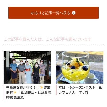
ゆるりと記事一覧へ戻る
この記事を読んだ方は、こんな記事も読んでいます
中松屋女将が行く！！
突撃
本日 今シーズンラスト 豆
取材
『山辺糀店～仕込み味
カフェさん (T . T)
噌味噌編①』