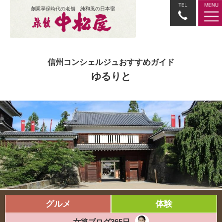
創業享保時代の老舗 純和風の日本宿
信州コンシェルジュおすすめガイド
ゆるりと
グルメ
体験
女将ブログ365日