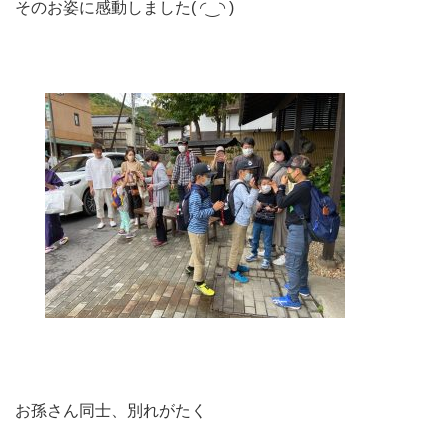
そのお姿に感動しました( ◜‿◝ )
お孫さん同士、別れがたく