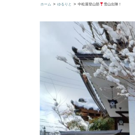
>
>
ホーム
ゆるりと
中松屋登山部
雪山出陣！