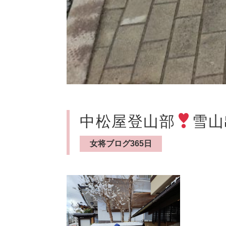
中松屋登山部
雪山
女将ブログ365日