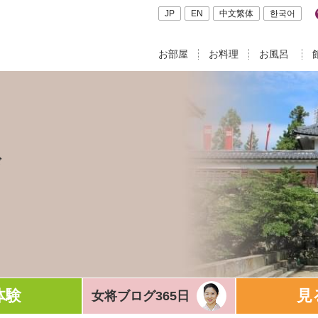
JP
EN
中文繁体
한국어
お部屋
お料理
お風呂
ド
体験
見
女将ブログ365日