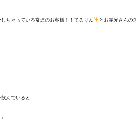
合しちゃっている常連のお客様！！てるりん
とお義兄さんの
を飲んでいると
？』