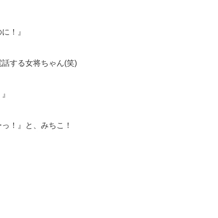
のに！』
話する女将ちゃん(笑)
！』
ーっ！』と、みちこ！