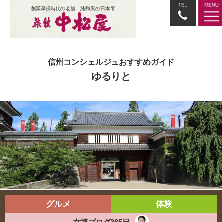
創業享保時代の老舗 純和風の日本宿
信州コンシェルジュおすすめガイド
ゆるりと
グルメ
体験
女将ブログ365日