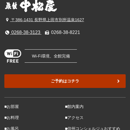
〒386-1431 長野県上田市別所温泉1627
0268-38-3123
0268-38-8221
Wi-Fi環境、全館完備
ご予約はコチラ
■お部屋
■館内案内
■お料理
■アクセス
■お風呂
■信州コンシェルジュおすすめ