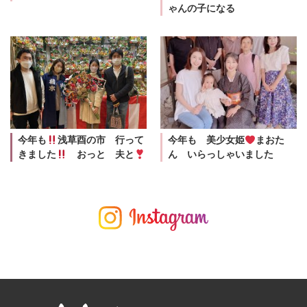
ゃんの子になる
今年も
浅草酉の市 行って
今年も 美少女姫
まおた
きました
おっと 夫と
ん いらっしゃいました