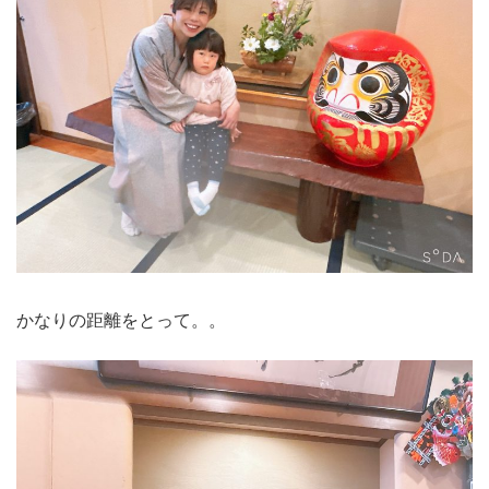
かなりの距離をとって。。