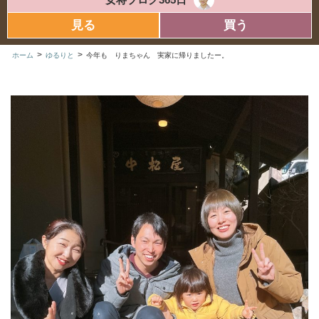
見る
買う
>
>
ホーム
ゆるりと
今年も りまちゃん 実家に帰りましたー。