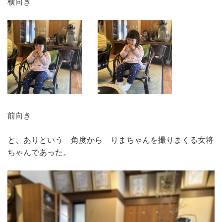
横向き
前向き
と、ありという 角度から りまちゃんを撮りまくる女将
ちゃんであった。