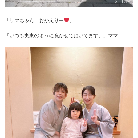
「リマちゃん おかえりー
」
「いつも実家のように寛がせて頂いてます。」ママ