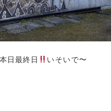
本日最終日
いそいで〜