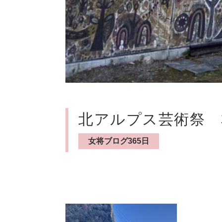
北アルプス芸術祭 
女将ブログ365日