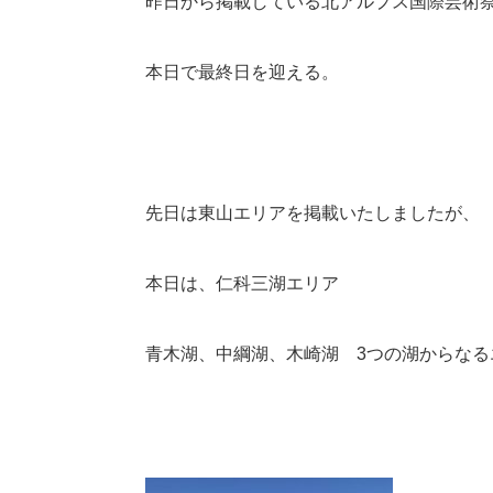
昨日から掲載している北アルプス国際芸術
本日で最終日を迎える。
先日は東山エリアを掲載いたしましたが、
本日は、仁科三湖エリア
青木湖、中綱湖、木崎湖 3つの湖からなる