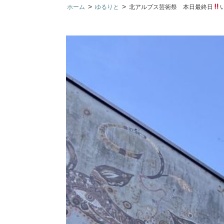
>
>
ホーム
ゆるりと
北アルプス芸術祭 本日最終日