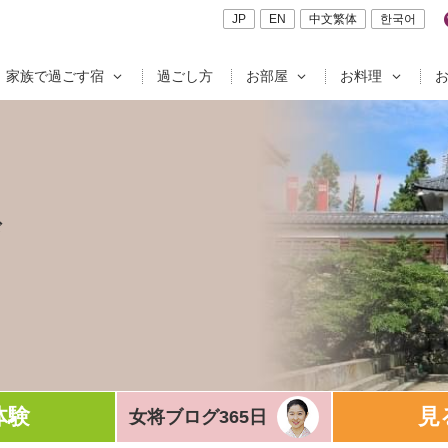
JP
EN
中文繁体
한국어
家族で過ごす宿
過ごし方
お部屋
お料理
ド
体験
見
女将ブログ365日