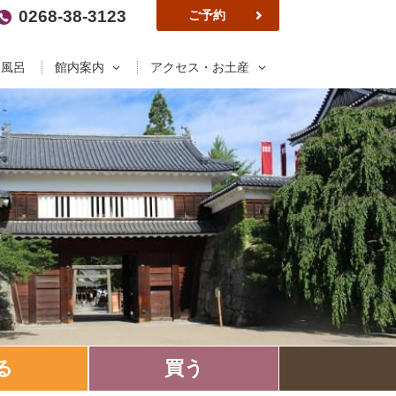
0268-38-3123
ご予約
お風呂
館内案内
アクセス・お土産
る
買う