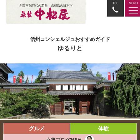
創業享保時代の老舗 純和風の日本宿
信州コンシェルジュおすすめガイド
ゆるりと
グルメ
体験
女将ブログ365日