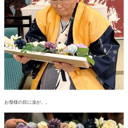
お母様の目に涙が。。