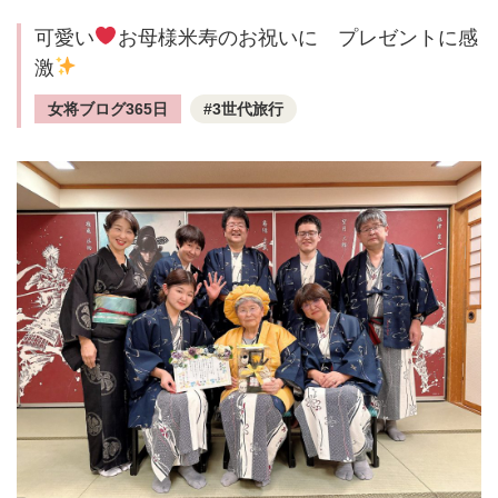
可愛い
お母様米寿のお祝いに プレゼントに感
激
女将ブログ365日
3世代旅行