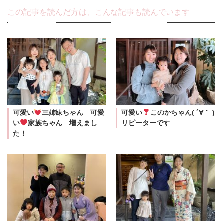
この記事を読んだ方は、こんな記事も読んでいます
可愛い
三姉妹ちゃん 可愛
可愛い
このかちゃん( ´∀｀ )
い
家族ちゃん 増えまし
リピーターです
た！