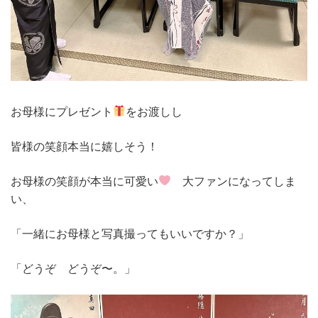
お母様にプレゼント
をお渡しし
皆様の笑顔本当に嬉しそう！
お母様の笑顔が本当に可愛い
大ファンになってしま
い、
「一緒にお母様と写真撮ってもいいですか？」
「どうぞ どうぞ〜。」