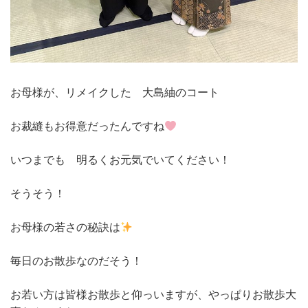
お母様が、リメイクした 大島紬のコート
お裁縫もお得意だったんですね
いつまでも 明るくお元気でいてください！
そうそう！
お母様の若さの秘訣は
毎日のお散歩なのだそう！
お若い方は皆様お散歩と仰っいますが、やっぱりお散歩大