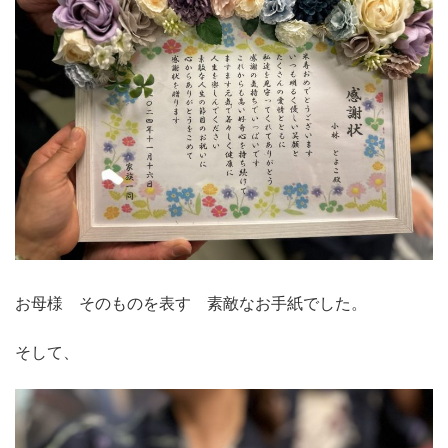
お母様 そのものを表す 素敵なお手紙でした。
そして、