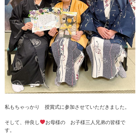
私もちゃっかり 授賞式に参加させていただきました。
そして、仲良し
お母様の お子様三人兄弟の皆様で
す。