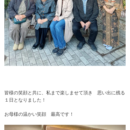
皆様の笑顔と共に、私まで楽しませて頂き 思い出に残る
１日となりました！
お母様の温かい笑顔 最高です！