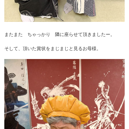
またまた ちゃっかり 隣に座らせて頂きましたー。
そして、頂いた賞状をまじまじと見るお母様。