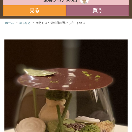
見る
買う
>
>
ホーム
ゆるりと
女将ちゃん休館日の過ごし方 part３