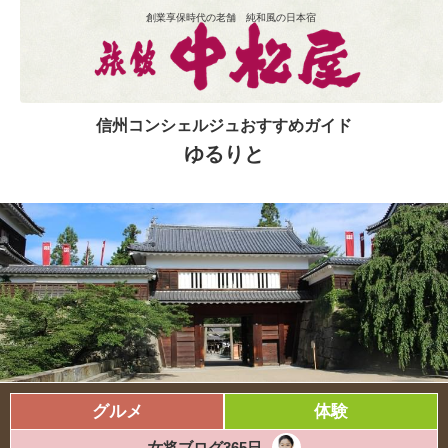
創業享保時代の老舗 純和風の日本宿
信州コンシェルジュおすすめガイド
ゆるりと
グルメ
体験
女将ブログ365日