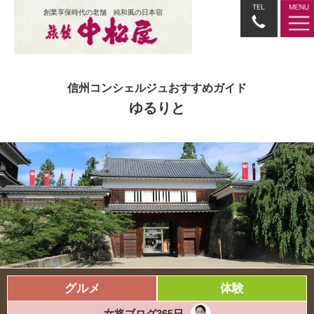
創業享保時代の老舗 純和風の日本宿
信州コンシェルジュおすすめガイド
ゆるりと
グルメ
体験
女将ブログ365日