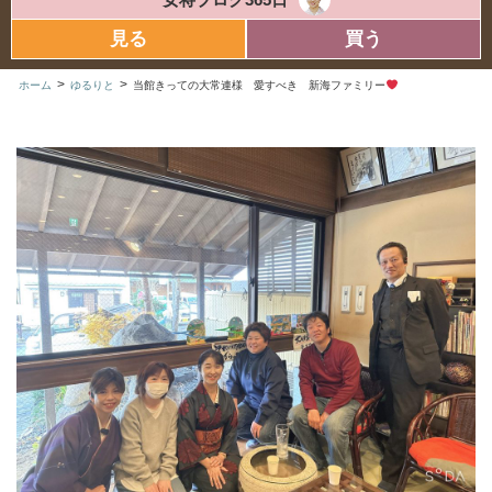
見る
買う
>
>
ホーム
ゆるりと
当館きっての大常連様 愛すべき 新海ファミリー