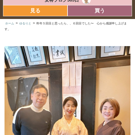
見る
買う
>
>
ホーム
ゆるりと
昨年５回目と思ったら、、６回目でした〜 心から感謝申し上げま
す。