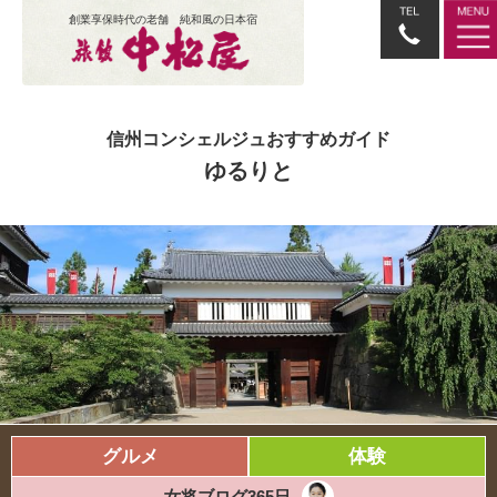
創業享保時代の老舗 純和風の日本宿
信州コンシェルジュおすすめガイド
ゆるりと
グルメ
体験
女将ブログ365日