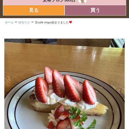
見る
買う
>
>
ホーム
ゆるりと
豆cafe enjyu始まりました