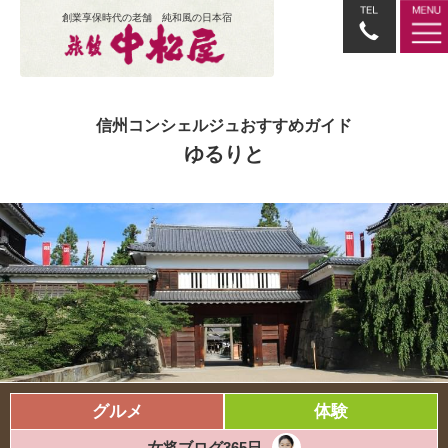
創業享保時代の老舗 純和風の日本宿
信州コンシェルジュおすすめガイド
ゆるりと
グルメ
体験
女将ブログ365日