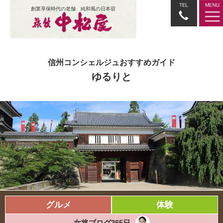
創業享保時代の老舗 純和風の日本宿
信州コンシェルジュおすすめガイド
ゆるりと
グルメ
体験
女将ブログ365日