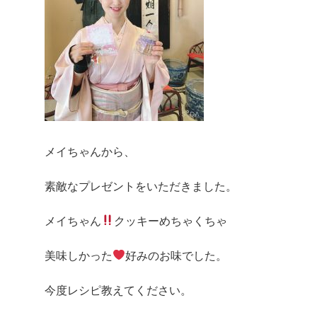
メイちゃんから、
素敵なプレゼントをいただきました。
メイちゃん
クッキーめちゃくちゃ
美味しかった
好みのお味でした。
今度レシピ教えてください。