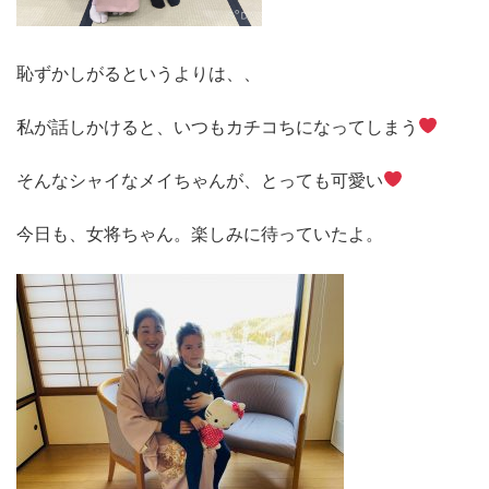
恥ずかしがるというよりは、、
私が話しかけると、いつもカチコちになってしまう
そんなシャイなメイちゃんが、とっても可愛い
今日も、女将ちゃん。楽しみに待っていたよ。