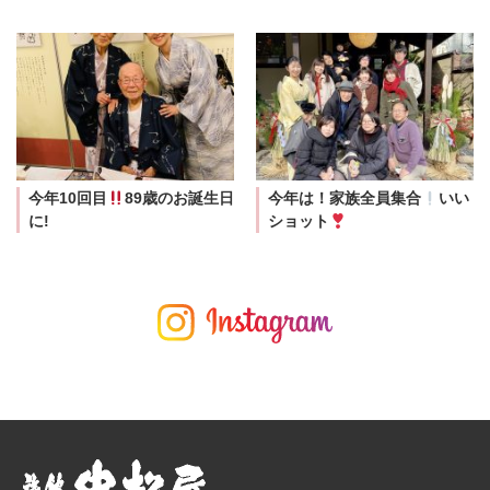
今年10回目
89歳のお誕生日
今年は！家族全員集合
いい
に!
ショット