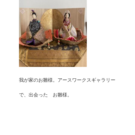
我が家のお雛様。アースワークスギャラリー
で、出会った お雛様。