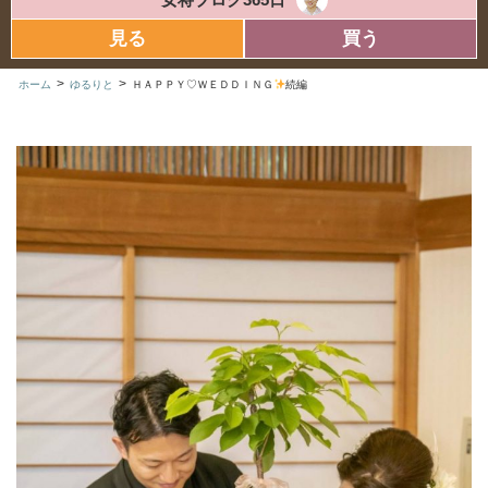
見る
買う
>
>
ホーム
ゆるりと
ＨＡＰＰＹ♡ＷＥＤＤＩＮＧ
続編