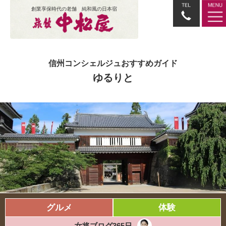
創業享保時代の老舗 純和風の日本宿
信州コンシェルジュおすすめガイド
ゆるりと
グルメ
体験
女将ブログ365日