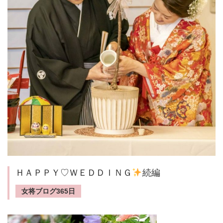
ＨＡＰＰＹ♡ＷＥＤＤＩＮＧ
続編
女将ブログ365日