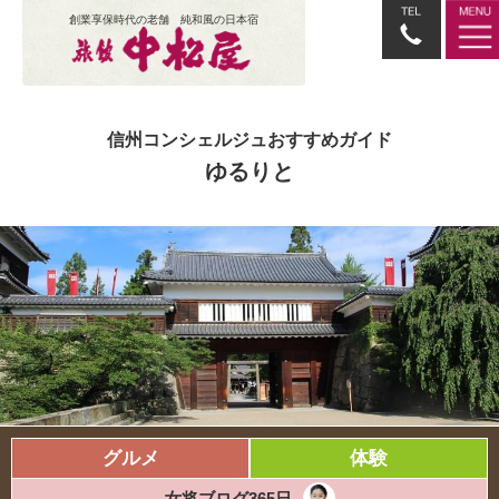
創業享保時代の老舗 純和風の日本宿
信州コンシェルジュおすすめガイド
ゆるりと
グルメ
体験
女将ブログ365日