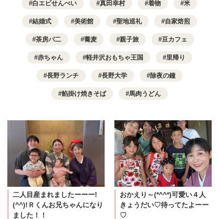
白エビせんべい
真田幸村
着物
米
結婚式
美術館
聖地巡礼
自家焙煎
茶房パ二
蕎麦
親子旅
豆カフェ
赤ちゃん
軽井沢おもちゃ王国
里帰り
長野ランチ
長野大学
除夜の鐘
餡掛け焼きそば
馬肉うどん
二人目産まれましたーーー!
おかえり～(*^^*)可愛い４人
(^^)!Ｒくんお兄ちゃんになり
きょうだい♡待ってたよーー
ました！！
♡