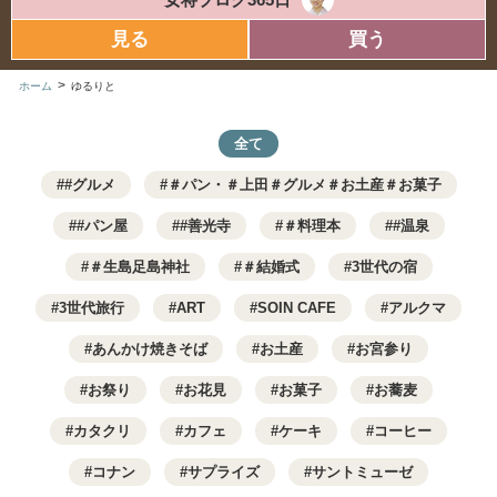
見る
買う
>
ホーム
ゆるりと
全て
#グルメ
＃パン・＃上田＃グルメ＃お土産＃お菓子
#パン屋
#善光寺
＃料理本
#温泉
＃生島足島神社
＃結婚式
3世代の宿
3世代旅行
ART
SOIN CAFE
アルクマ
あんかけ焼きそば
お土産
お宮参り
お祭り
お花見
お菓子
お蕎麦
カタクリ
カフェ
ケーキ
コーヒー
コナン
サプライズ
サントミューゼ