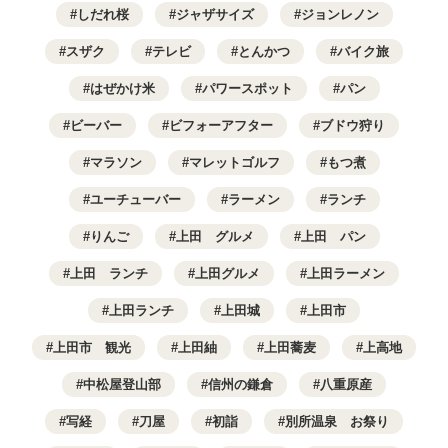
しだれ桜
ジャザサイズ
ジョンレノン
スザク
テレビ
とんかつ
バイク旅
はぜかけ米
パワースポット
パン
ビーバー
ビフォーアフター
ブドウ狩り
マラソン
マレットゴルフ
もつ煮
ユーチューバー
ラーメン
ランチ
りんご
上田 グルメ
上田 パン
上田 ランチ
上田グルメ
上田ラーメン
上田ランチ
上田城
上田市
上田市 観光
上田紬
上田蕎麦
上高地
中松屋登山部
信州の鎌倉
八重原産
写経
刀屋
初詣
別所温泉 お祭り