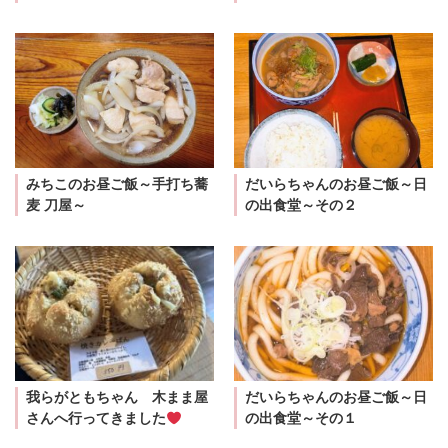
みちこのお昼ご飯～手打ち蕎
だいらちゃんのお昼ご飯～日
麦 刀屋～
の出食堂～その２
我らがともちゃん 木まま屋
だいらちゃんのお昼ご飯～日
さんへ行ってきました
の出食堂～その１