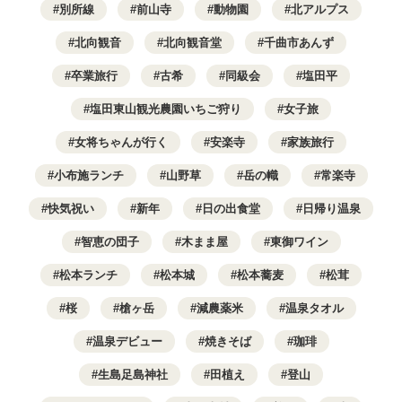
別所線
前山寺
動物園
北アルプス
北向観音
北向観音堂
千曲市あんず
卒業旅行
古希
同級会
塩田平
塩田東山観光農園いちご狩り
女子旅
女将ちゃんが行く
安楽寺
家族旅行
小布施ランチ
山野草
岳の幟
常楽寺
快気祝い
新年
日の出食堂
日帰り温泉
智恵の団子
木まま屋
東御ワイン
松本ランチ
松本城
松本蕎麦
松茸
桜
槍ヶ岳
減農薬米
温泉タオル
温泉デビュー
焼きそば
珈琲
生島足島神社
田植え
登山