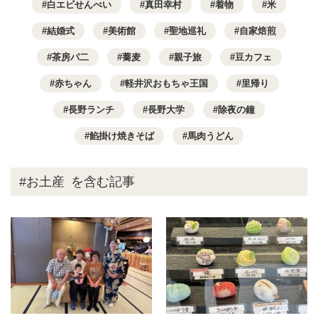
白エビせんべい
真田幸村
着物
米
結婚式
美術館
聖地巡礼
自家焙煎
茶房パ二
蕎麦
親子旅
豆カフェ
赤ちゃん
軽井沢おもちゃ王国
里帰り
長野ランチ
長野大学
除夜の鐘
餡掛け焼きそば
馬肉うどん
#お土産
を含む記事