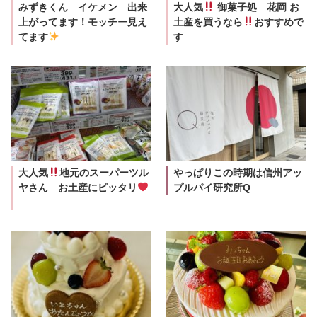
みずきくん イケメン 出来
大人気
御菓子処 花岡 お
上がってます！モッチー見え
土産を買うなら
おすすめで
てます
す
大人気
地元のスーパーツル
やっぱりこの時期は信州アッ
ヤさん お土産にピッタリ
プルパイ研究所Q