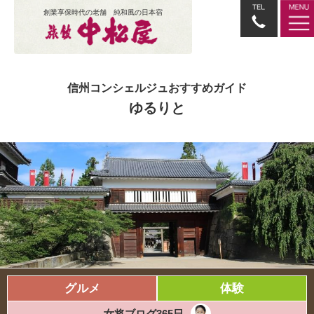
創業享保時代の老舗 純和風の日本宿
信州コンシェルジュおすすめガイド
ゆるりと
グルメ
体験
女将ブログ365日