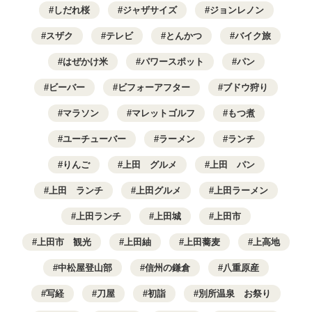
しだれ桜
ジャザサイズ
ジョンレノン
スザク
テレビ
とんかつ
バイク旅
はぜかけ米
パワースポット
パン
ビーバー
ビフォーアフター
ブドウ狩り
マラソン
マレットゴルフ
もつ煮
ユーチューバー
ラーメン
ランチ
りんご
上田 グルメ
上田 パン
上田 ランチ
上田グルメ
上田ラーメン
上田ランチ
上田城
上田市
上田市 観光
上田紬
上田蕎麦
上高地
中松屋登山部
信州の鎌倉
八重原産
写経
刀屋
初詣
別所温泉 お祭り