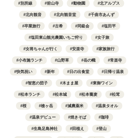
別所線
前山寺
動物園
北アルプス
北向観音
北向観音堂
千曲市あんず
卒業旅行
古希
同級会
塩田平
塩田東山観光農園いちご狩り
女子旅
女将ちゃんが行く
安楽寺
家族旅行
小布施ランチ
山野草
岳の幟
常楽寺
快気祝い
新年
日の出食堂
日帰り温泉
智恵の団子
木まま屋
東御ワイン
松本ランチ
松本城
松本蕎麦
松茸
桜
槍ヶ岳
減農薬米
温泉タオル
温泉デビュー
焼きそば
珈琲
生島足島神社
田植え
登山