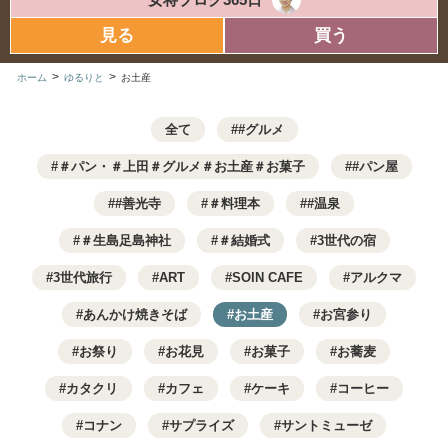
見る
買う
>
>
ホーム
ゆるりと
お土産
全て
#グルメ
＃パン・＃上田＃グルメ＃お土産＃お菓子
#パン屋
#善光寺
＃料理本
#温泉
＃生島足島神社
＃結婚式
3世代の宿
3世代旅行
ART
SOIN CAFE
アルクマ
あんかけ焼きそば
お土産
お宮参り
お祭り
お花見
お菓子
お蕎麦
カタクリ
カフェ
ケーキ
コーヒー
コナン
サプライズ
サントミューゼ