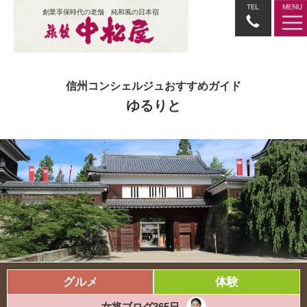
創業享保時代の老舗 純和風の日本宿
信州コンシェルジュおすすめガイド
ゆるりと
グルメ
体験
女将ブログ365日