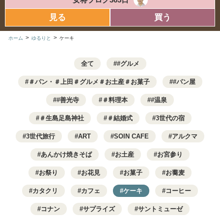
見る
買う
>
>
ホーム
ゆるりと
ケーキ
全て
#グルメ
＃パン・＃上田＃グルメ＃お土産＃お菓子
#パン屋
#善光寺
＃料理本
#温泉
＃生島足島神社
＃結婚式
3世代の宿
3世代旅行
ART
SOIN CAFE
アルクマ
あんかけ焼きそば
お土産
お宮参り
お祭り
お花見
お菓子
お蕎麦
カタクリ
カフェ
ケーキ
コーヒー
コナン
サプライズ
サントミューゼ