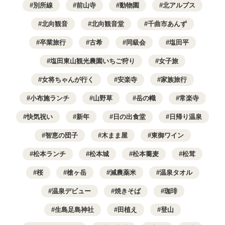
別所線
前山寺
動物園
北アルプス
北向観音
北向観音堂
千曲市あんず
卒業旅行
古希
同級会
塩田平
塩田東山観光農園いちご狩り
女子旅
女将ちゃんが行く
安楽寺
家族旅行
小布施ランチ
山野草
岳の幟
常楽寺
快気祝い
新年
日の出食堂
日帰り温泉
智恵の団子
木まま屋
東御ワイン
松本ランチ
松本城
松本蕎麦
松茸
桜
槍ヶ岳
減農薬米
温泉タオル
温泉デビュー
焼きそば
珈琲
生島足島神社
田植え
登山