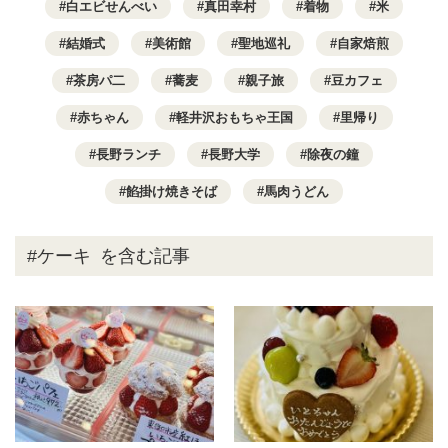
白エビせんべい
真田幸村
着物
米
結婚式
美術館
聖地巡礼
自家焙煎
茶房パ二
蕎麦
親子旅
豆カフェ
赤ちゃん
軽井沢おもちゃ王国
里帰り
長野ランチ
長野大学
除夜の鐘
餡掛け焼きそば
馬肉うどん
#ケーキ
を含む記事