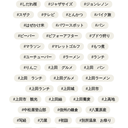
しだれ桜
ジャザサイズ
ジョンレノン
スザク
テレビ
とんかつ
バイク旅
はぜかけ米
パワースポット
パン
ビーバー
ビフォーアフター
ブドウ狩り
マラソン
マレットゴルフ
もつ煮
ユーチューバー
ラーメン
ランチ
りんご
上田 グルメ
上田 パン
上田 ランチ
上田グルメ
上田ラーメン
上田ランチ
上田城
上田市
上田市 観光
上田紬
上田蕎麦
上高地
中松屋登山部
信州の鎌倉
八重原産
写経
刀屋
初詣
別所温泉 お祭り