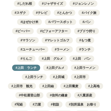
しだれ桜
ジャザサイズ
ジョンレノン
スザク
テレビ
とんかつ
バイク旅
はぜかけ米
パワースポット
パン
ビーバー
ビフォーアフター
ブドウ狩り
マラソン
マレットゴルフ
もつ煮
ユーチューバー
ラーメン
ランチ
りんご
上田 グルメ
上田 パン
上田 ランチ
上田グルメ
上田ラーメン
上田ランチ
上田城
上田市
上田市 観光
上田紬
上田蕎麦
上高地
中松屋登山部
信州の鎌倉
八重原産
写経
刀屋
初詣
別所温泉 お祭り