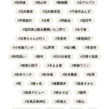
別所線
前山寺
動物園
北アルプス
北向観音
北向観音堂
千曲市あんず
卒業旅行
古希
同級会
塩田平
塩田東山観光農園いちご狩り
女子旅
女将ちゃんが行く
安楽寺
家族旅行
小布施ランチ
山野草
岳の幟
常楽寺
快気祝い
新年
日の出食堂
日帰り温泉
智恵の団子
木まま屋
東御ワイン
松本ランチ
松本城
松本蕎麦
松茸
桜
槍ヶ岳
減農薬米
温泉タオル
温泉デビュー
焼きそば
珈琲
生島足島神社
田植え
登山