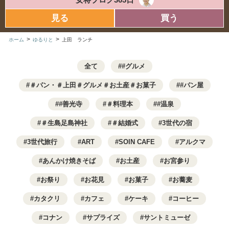
見る
買う
>
>
ホーム
ゆるりと
上田 ランチ
全て
#グルメ
＃パン・＃上田＃グルメ＃お土産＃お菓子
#パン屋
#善光寺
＃料理本
#温泉
＃生島足島神社
＃結婚式
3世代の宿
3世代旅行
ART
SOIN CAFE
アルクマ
あんかけ焼きそば
お土産
お宮参り
お祭り
お花見
お菓子
お蕎麦
カタクリ
カフェ
ケーキ
コーヒー
コナン
サプライズ
サントミューゼ