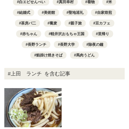
白エビせんべい
真田幸村
着物
米
結婚式
美術館
聖地巡礼
自家焙煎
茶房パ二
蕎麦
親子旅
豆カフェ
赤ちゃん
軽井沢おもちゃ王国
里帰り
長野ランチ
長野大学
除夜の鐘
餡掛け焼きそば
馬肉うどん
#上田 ランチ
を含む記事