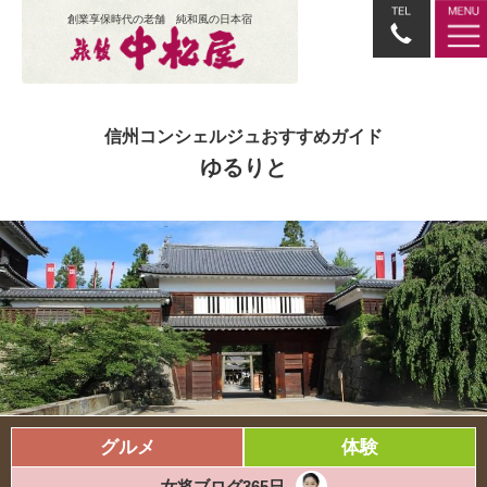
創業享保時代の老舗 純和風の日本宿
信州コンシェルジュおすすめガイド
ゆるりと
グルメ
体験
女将ブログ365日