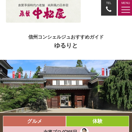
創業享保時代の老舗 純和風の日本宿
信州コンシェルジュおすすめガイド
ゆるりと
グルメ
体験
女将ブログ365日