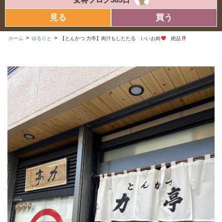
見る
買う
>
>
ホーム
ゆるりと
【とんかつ 力亭】肉汁もしたたる いいお肉
絶品