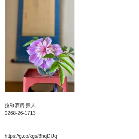
拉麺酒房 熊人
0268-26-1713
https://g.co/kgs/8hqDUq