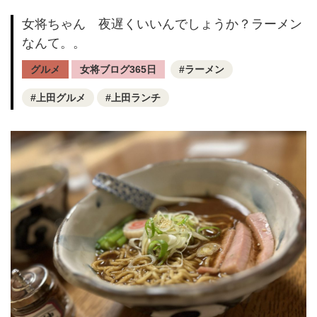
女将ちゃん 夜遅くいいんでしょうか？ラーメン
なんて。。
グルメ
女将ブログ365日
ラーメン
上田グルメ
上田ランチ