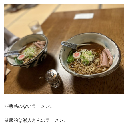
罪悪感のないラーメン。
健康的な熊人さんのラーメン。