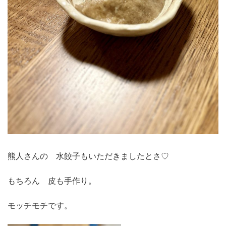
熊人さんの 水餃子もいただきましたとさ♡
もちろん 皮も手作り。
モッチモチです。