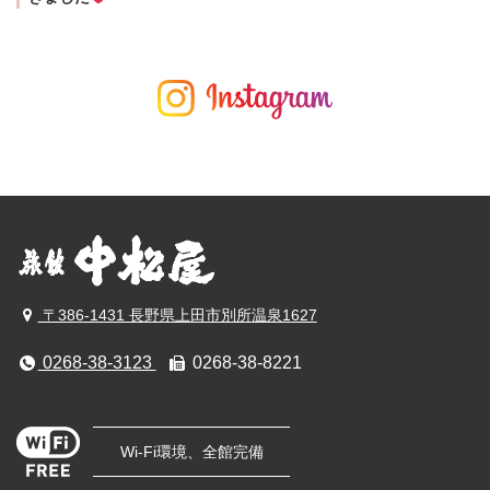
〒386-1431 長野県上田市別所温泉1627
0268-38-3123
0268-38-8221
Wi-Fi環境、全館完備