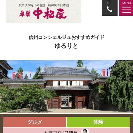
創業享保時代の老舗 純和風の日本宿
信州コンシェルジュおすすめガイド
ゆるりと
グルメ
体験
女将ブログ365日