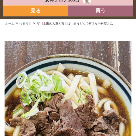
見る
買う
>
>
ホーム
ゆるりと
ザ
上田の大道と言えば 肉うどんで有名な中村屋さん