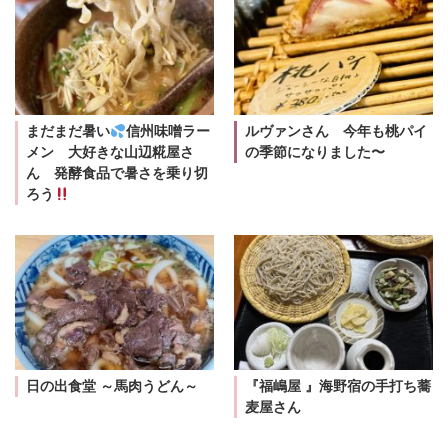
まだまだ暑い
信州味噌ラー
ルヴァンさん 今年も桃パイ
メン 大好きな山辺糀屋さ
の季節になりました〜
ん 発酵食品で暑さを乗り切
ろう
日の出食堂 ～馬肉うどん～
『福嶋屋 』海野宿の手打ち蕎
麦屋さん