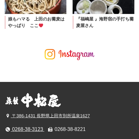
娘もハマる 上田のお蕎麦は
『福嶋屋 』海野宿の手打ち蕎
やっぱり ここ
麦屋さん
〒386-1431 長野県上田市別所温泉1627
0268-38-3123
0268-38-8221