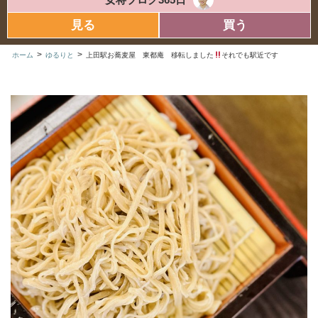
見る
買う
>
>
ホーム
ゆるりと
上田駅お蕎麦屋 東都庵 移転しました
それでも駅近です