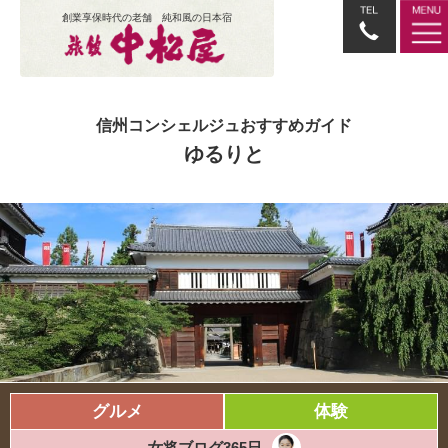
創業享保時代の老舗 純和風の日本宿
信州コンシェルジュおすすめガイド
ゆるりと
グルメ
体験
女将ブログ365日