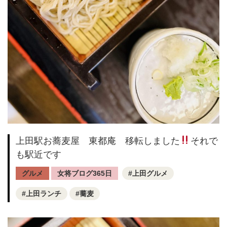
上田駅お蕎麦屋 東都庵 移転しました
それで
も駅近です
グルメ
女将ブログ365日
上田グルメ
上田ランチ
蕎麦